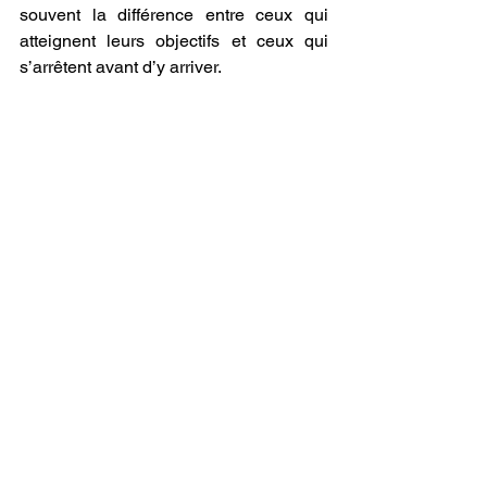
souvent la différence entre ceux qui 
atteignent leurs objectifs et ceux qui 
s’arrêtent avant d’y arriver.
Conclusion
La persévérance est une compétence 
indispensable pour atteindre ses 
ambitions. Elle permet de surmonter les 
obstacles, de progresser malgré les 
échecs et de transformer les efforts 
quotidiens en réussite concrète.
Cultiver la persévérance, c’est 
apprendre à avancer avec constance et 
détermination, et construire un parcours 
solide vers ses objectifs, étape par 
étape.