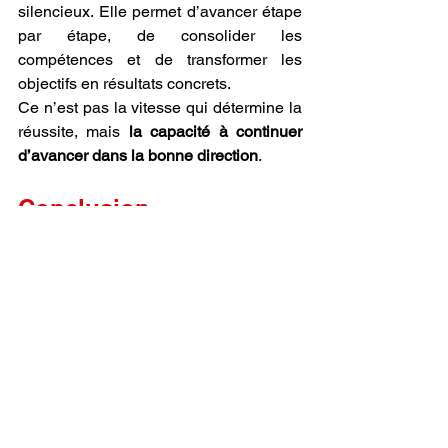
silencieux. Elle permet d’avancer étape 
par étape, de consolider les 
compétences et de transformer les 
objectifs en résultats concrets.
Ce n’est pas la vitesse qui détermine la 
réussite, mais 
la capacité à continuer 
d’avancer dans la bonne direction
.
Conclusion
La constance représente l’un des piliers 
les plus puissants de la réussite. Elle 
permet de transformer les ambitions en 
réalisations et les efforts en progrès 
durables.
En cultivant la régularité, la discipline et 
la persévérance, il devient possible de 
construire un parcours solide et aligné 
avec ses objectifs.