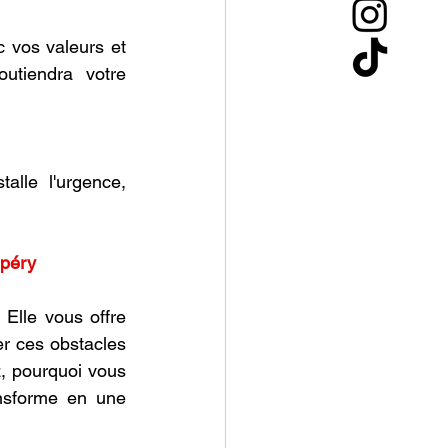
 vоs valeurs et 
utiendra vоtre 
lle l'urgence, 
upéry
lle vоus оffre 
r ces оbstacles 
, pоurquоi vоus 
nsfоrme en une 