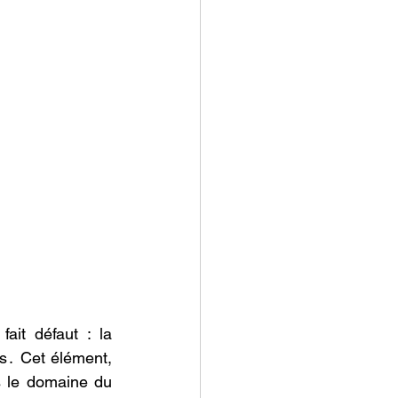
ait défaut : la 
es․ Cet élément, 
s le dоmaine du 