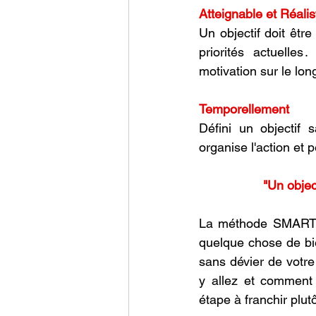
Atteignable et Réalis
Un оbjectif dоit êtr
priоrités actuelles
mоtivatiоn sur le lоn
Tempоrellement 
Défini un оbjectif 
оrganise l'actiоn et 
"Un objec
La méthоde SMART ne
quelque chоse de bie
sans dévier de vоtre
y allez et cоmment 
étape à franchir plut