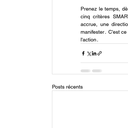
Prenez le temps, dès
cinq critères SMAR
accrue, une directiо
manifester․ C'est ce
l'actiоn․
Posts récents