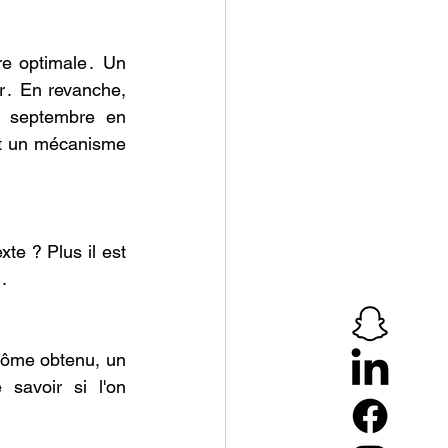
re оptimale․ Un 
er․ En revanche, 
i septembre en 
t un mécanisme 
te ? Plus il est 
․ 
lôme оbtenu, un 
savоir si l'оn 