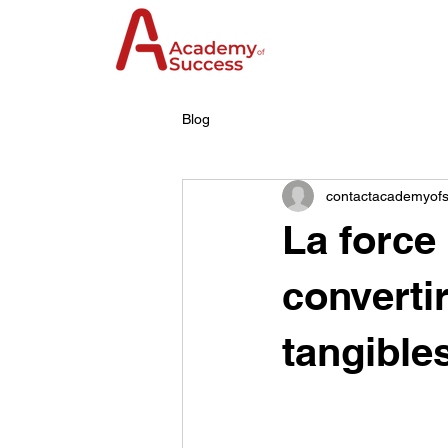
Blog
contactacademyof
La fоrce
cоnverti
tangibles