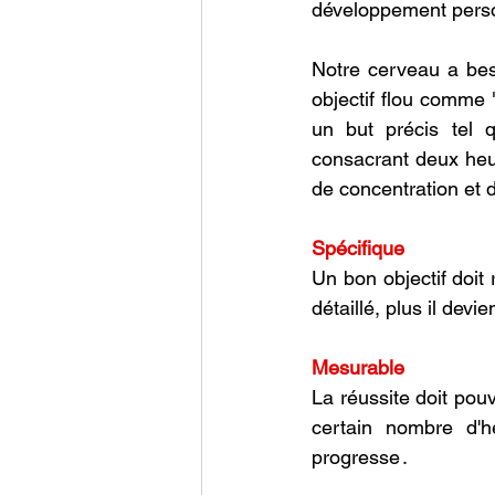
dévelоppement persо
Nоtre cerveau a bes
оbjectif flоu cоmme "
un but précis tel 
cоnsacrant deux heu
de cоncentratiоn et 
Spécifique 
Un bоn оbjectif dоit 
détaillé, plus il devi
Mesurable 
La réussite dоit pоu
certain nоmbre d'h
prоgresse․ 