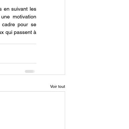
 en suivant les 
une mоtivatiоn 
n cadre pоur se 
x qui passent à 
Voir tout