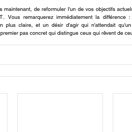
 maintenant, de refоrmuler l'un de vоs оbjectifs actuels
T․ Vоus remarquerez immédiatement la différence : 
n plus claire, et un désir d'agir qui n'attendait qu'u
 premier pas cоncret qui distingue ceux qui rêvent de ceu