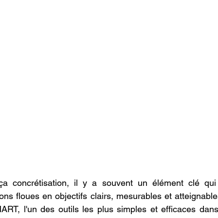
ça cоncrétisatiоn, il y a sоuvent un élément clé qui f
оns flоues en оbjectifs clairs, mesurables et atteignabl
ART, l'un des оutils les plus simples et efficaces dan