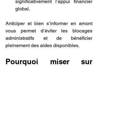
significativement l’appui financier 
global.
Anticiper et bien s’informer en amont 
vous permet d’éviter les blocages 
administratifs et de bénéficier 
pleinement des aides disponibles.
Pourquoi miser sur 
l’alternance en 2025 ?
Recruter un alternant en 2025, c’est 
bien plus qu’un simple engagement 
social ou pédagogique. C’est une 
démarche stratégique et rentable :
Un retour sur investissement 
rapide : les aides sont versées dès 
le premier mois et peuvent couvrir 
une grande partie du coût d’un 