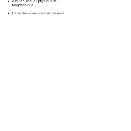
Assurer l'accueil physique et
téléphonique.
Gérer des situations complexes à
l'accueil.
Traiter les flux d'information internes et
externes.
UE 2 : Gérer les activités
administratives d'une structure
Prendre en charge les activités
administratives courantes.
Assurer le traitement administratif des
dossiers.
Traiter les réclamations courantes.